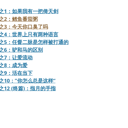
之1：如果我有一把倚天剑
之2：鳕鱼番茄粥
之3：今天你口臭了吗
之4：世界上只有两种语言
之5：任督二脉是怎样被打通的
之6：驴和马的区别
之7：让爱流动
之8：成为爱
之9：活在当下
10：”你怎么总是这样“
12 (终篇)：指月的手指