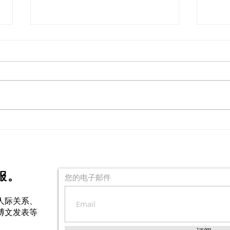
成为自己的同理心天使
非暴
情绪
报。
您的电子邮件
人际关系、
博文发表等