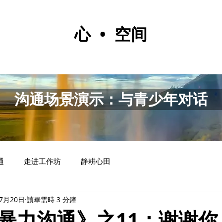
心 • 空间
沟通场景演示：与青少年对话
通
走进工作坊
静耕心田
年7月20日
讀畢需時 3 分鐘
暴力沟通》之11：谢谢你