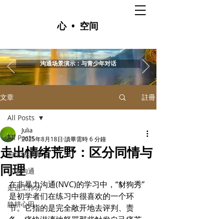
心 • 空间
沟通场景演示：与青少年对话
文章
註冊
All Posts
Julia
All Posts
2025年8月18日
讀畢需時 6 分鐘
走出情绪荒野：区分同情与
与情绪共舞
同理
话说沟通
在非暴力沟通(NVC)的学习中，“豺狗秀”
走进工作坊
是初学者们在练习中很喜欢的一个环
静耕心田
节。它指的是完全敞开地去评判、责