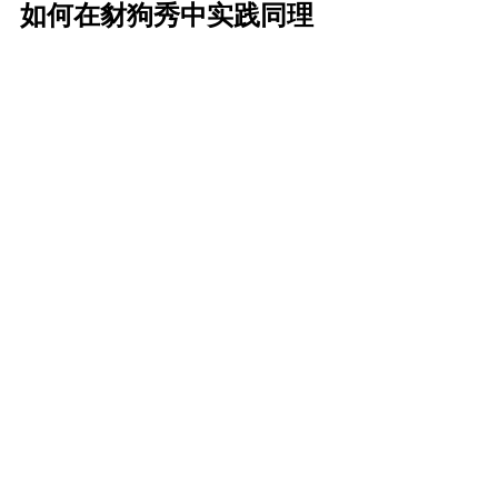
如何在豺狗秀中实践同理
觉察
：在倾听时注意自己的意识聚焦在
哪里——是聚焦在倾诉者的当下体验，
还是被我自己过去的经历牵引？对倾诉
者或故事中的他人，我是否带有评判？
我是否认同倾诉者的评判或解读？
反馈感受和需要
：将倾诉者的评判、解
读和情绪翻译成客观的观察，当下的感
受和未被满足的需要，而不是重复对方
的评判，也不急于开导、安慰或提建
议。
保持临在
：不急于提供解决方案或比较
自己的经历，全身心地陪伴倾诉者，让
他们感受到被理解和支持，为情绪的释
放和内在需求的觉察创造空间。