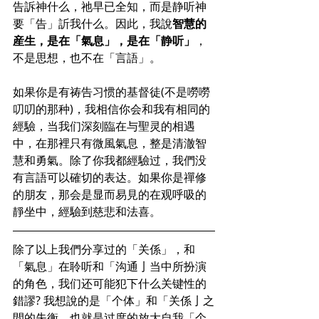
告訴神什么，祂早已全知，而是静听神
要「告」訢我什么。因此，我說
智慧的
産生，是在「氣息」，是在「静听」
，
不是思想，也不在「言語」。
如果你是有祷告习惯的基督徒(不是嘮嘮
叨叨的那种)，我相信你会和我有相同的
經驗，当我们深刻臨在与聖灵的相遇
中，在那裡只有微風氣息，整是清澈智
慧和勇氣。除了你我都經驗过，我們没
有言語可以確切的表达。如果你是禪修
的朋友，那会是显而易見的在观呼吸的
靜坐中，經驗到慈悲和法喜。
除了以上我們分享过的「关係」，和
「氣息」在聆听和「沟通亅当中所扮演
的角色，我们还可能犯下什么关键性的
錯謬? 我想說的是「个体」和「关係亅之
間的失衡。也就是过度的放大自我「个