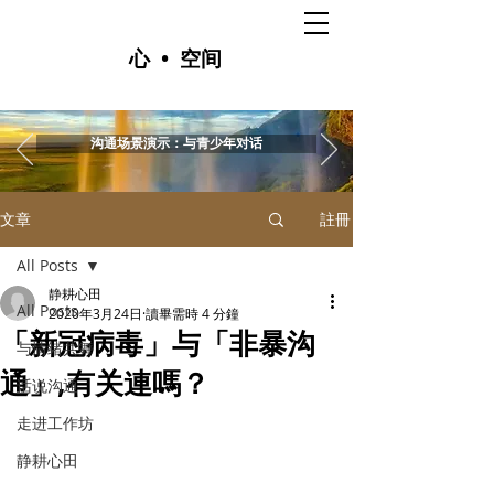
心 • 空间
沟通场景演示：与青少年对话
文章
註冊
All Posts
静耕心田
All Posts
2020年3月24日
讀畢需時 4 分鐘
「新冠病毒」与「非暴沟
与情绪共舞
通」,有关連嗎？
话说沟通
走进工作坊
静耕心田