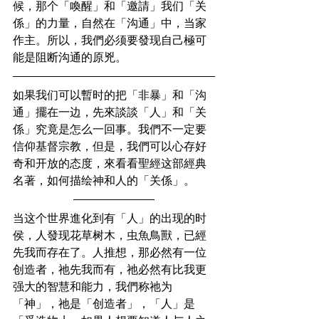
候，那个「喚醒」和「邀請」我们「关
係」的力量，自然在「沟通」中，当家
作主。所以，我們必须要發现自己極可
能是阻断沟通的原兇。
如果我们可以暫时的把「非暴」和「沟
通」擺在一边，先來談談「人」和「关
係」究竟是怎么一回事。我們不一定要
信仰基督宗教，但是，我們可以心存好
奇和开放的态度，來看看聖經这部經典
名著，如何描绘神和人的「关係」。
当这个世界進化到有「人」的出现的时
侯，人發现花草树木，虫魚鳥獸，已經
先我而存在了。人推想，那必然有一位
创造者，祂先我而有，祂必然有比我更
强大的智慧和能力，我們称祂为
「神」，祂是「创造者」，「人」是