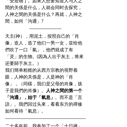
「受造物亅。如果人想要知道人与人之
間的关係是什么，人就会同时去探究，
人神之間的关係是什么？再就，人神之
間，如何「沟通」?
天主(神），用泥土，按照自己的「肖
像」造人，造了他们一男一女，並给他
們吹了一口「氣」，他們就成了有
「灵」的生物。(因為人出于灰土，将來
还要歸于灰土。）
我们簡单粗糙的从西方宗教的視野着
眼，人神的关係是，人是神的「肖
像」，（同樣，我们是父母的肖像，孩
子是我們的肖像）。
人神之間的第一个
「沟通」，始于「氣息」
。而不是「言
語」。我們回过头來，看看东方的禪修
如何看待「氣息」。
二十多年前，我参加了一个「十日禅」