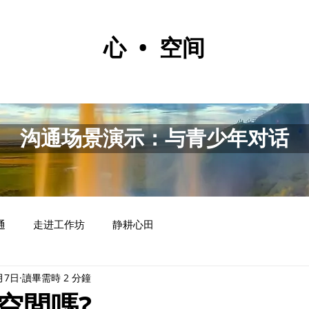
心 • 空间
沟通场景演示：与青少年对话
通
走进工作坊
静耕心田
月7日
讀畢需時 2 分鐘
空間嗎?