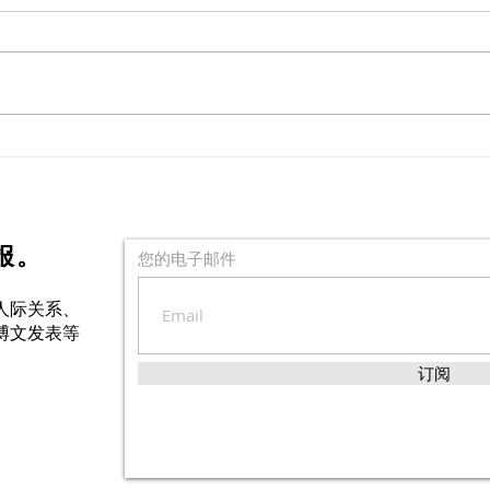
情境覺察與對話練習
「非
「观察」- 
「领
报。
您的电子邮件
人际关系、
博文发表等
订阅