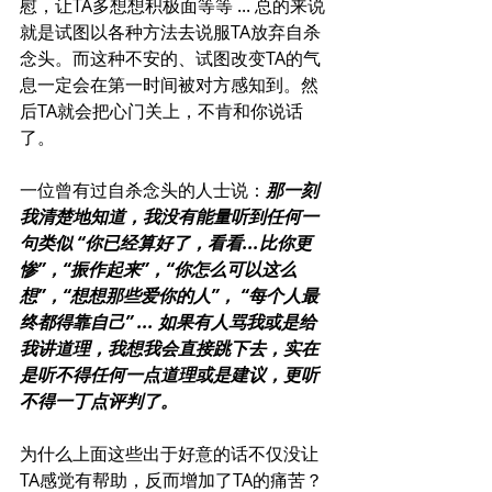
慰，让TA多想想积极面等等 ... 总的来说
就是试图以各种方法去说服TA放弃自杀
念头。而这种不安的、试图改变TA的气
息一定会在第一时间被对方感知到。然
后TA就会把心门关上，不肯和你说话
了。
一位曾有过自杀念头的人士说：
那一刻
我清楚地知道，我没有能量听到任何一
句类似 “你已经算好了，看看...比你更
惨”，“振作起来”，“你怎么可以这么
想”，“想想那些爱你的人”， “每个人最
终都得靠自己” ... 如果有人骂我或是给
我讲道理，我想我会直接跳下去，实在
是听不得任何一点道理或是建议，更听
不得一丁点评判了。
为什么上面这些出于好意的话不仅没让
TA感觉有帮助，反而增加了TA的痛苦？