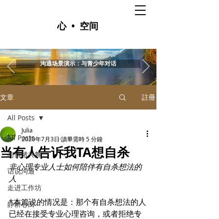
心 • 空间
沟通场景演示：与青少年对话
文章
註冊
All Posts
Julia
All Posts
2020年7月3日
讀畢需時 5 分鐘
当有人告诉我TA想自杀
与情绪共舞
非心理专业人士如何陪伴有自杀想法的
话说沟通
人
走进工作坊
*本篇说的情况是：那个有自杀想法的人
静耕心田
已经在接受专业心理咨询，或者拒绝专