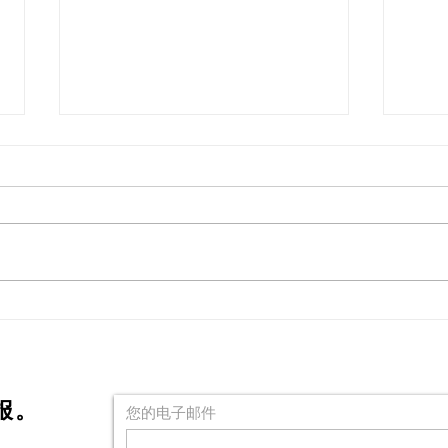
诗歌
猜不出别人的感受和需要怎么
办
报。
您的电子邮件