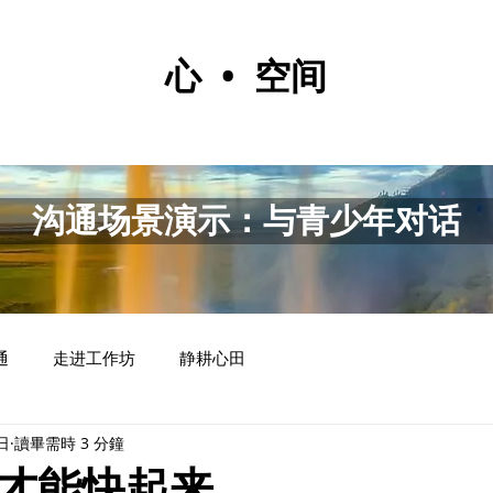
心 • 空间
沟通场景演示：与青少年对话
通
走进工作坊
静耕心田
日
讀畢需時 3 分鐘
才能快起来