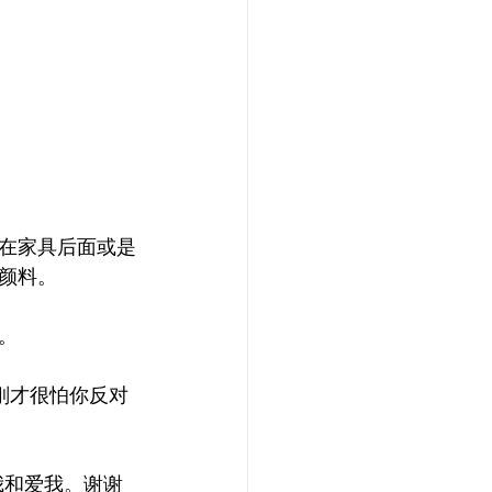
在家具后面或是
颜料。
。
刚才很怕你反对
我和爱我。谢谢