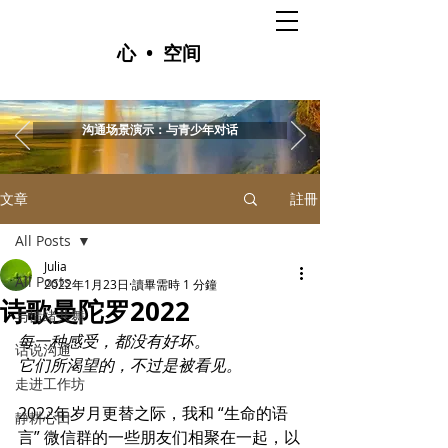
心 • 空间
沟通场景演示：与青少年对话
文章
註冊
All Posts
Julia
All Posts
2022年1月23日
讀畢需時 1 分鐘
诗歌曼陀罗2022
与情绪共舞
每一种感受，都没有好坏。
话说沟通
它们所渴望的，不过是被看见。
走进工作坊
2022年岁月更替之际，我和 “生命的语
静耕心田
言” 微信群的一些朋友们相聚在一起，以