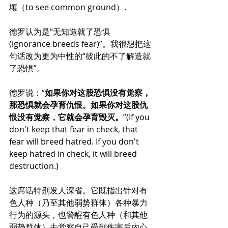
壤（to see common ground）.
德罗认为是“无知造就了恐惧 
(ignorance breeds fear)”。我很想把这
句话改为更为中性的“彼此的不了解造就
了恐惧”。
德罗说：“
如果你对这股恐惧没有觉察，
那恐惧就会孕育仇恨。如果你对这股仇
恨没有觉察，它就会孕育毁灭。
”
(If 
you 
don't keep that fear in check, that 
fear will breed hatred. If you don't 
keep hatred in check, it will breed 
destruction.) 
这席话特别发人深省。它既指出针对有
色人种（乃至其他弱势群体）各种暴力
行为的源头，也警醒有色人种（和其他
弱势群体）去觉察自己受到伤害后内心