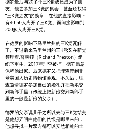
德罗最后与20多个三K党成员成为了朋
友。他去参加三K党的集会，甚至还获得
“三K党之友”的勋章… 在他的直接影响下
有40-60人离开了三K党。而间接影响到
200多人离开三K党。
在德罗的影响下马里兰州的三K党瓦解
了。不过后来马里兰州的三K党又在新党
领理查.普莱顿（Richard Preston）组
织下重生。2017年理查被捕，德罗愿意
保释他出狱。后来德罗又把理查带到非
裔美国人历史博物馆参观。不久后，理
查邀请德罗参加自己的婚礼并把新娘交
到新郎手里（传统上把新娘交到新郎手
里的一般是新娘的父亲）。
德罗的父亲说儿子之所以去与三K党结交
是他想弄明白他们的仇恨是哪里来的，
他想寻找一片双方都可以安然相处的土