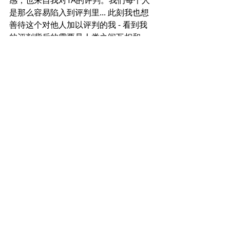
感，也来自我对TA的评判。我们每个人
是那么容易陷入到评判里... 此刻我也想
善待这个对他人加以评判的我 - 看到我
的评判背后的需要是人类之间互相和
解。
我也想更去多了解我的好友观点的背
后，她的情感和渴望。这时我发现，我
已经没有那么在意去和她辩论这篇文章
的对与错。即使我和她的观点一直不
同，好像这也不重要了。重要的是，这
个不同，好像是一个邀请，邀请我和她
一起踏入一段探索，去探索我们的内心
世界。那，才是最重要的。我去信向她
表达了这个意思，感到对方也愿意和我
一起欣然踏上这段旅程。我的内心感到
巨大的希望。