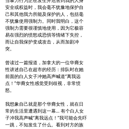
当暴力行为正在发生并危害到我的人身
安全或权益时，我会毫不犹豫地保护自
己和其他我力所能及保护的人，包括毫
不犹豫使用强制力。同时我明白，这个
强制力需要很谨慎地使用，因为它极容
易在强烈的愤怒或恐惧等情绪下失控，
而让自我保护变成攻击，从而加剧冲
突。
曾读过一篇报道，加拿大的一位华裔女
性讲述自己在超市的经历：排队时在她
前面的白人女子冲她高声喊道“离我远
点！”华裔女性感觉受到歧视，非常愤
怒。
我想象自己就是那个华裔女性，就在日
常的生活里遭遇到这一幕… 有个白人女
子冲我高声喊“离我远点！”我可能会先吓
一跳，不知发生了什么。看到对方的族