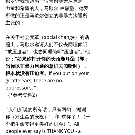
德罗让我想起另一位带给我无尽启迪，
力量和希望的人，马歇尔.卢森堡。德罗
所做的正是马歇尔创立的非暴力沟通所
主张的：
在关于社会变革（social change）的话
题上，马歇尔邀请人们不仅去同理倾听
“被压迫者”，也去同理倾听“压迫者”。他
说：“
如果你打开你的长颈鹿耳朵（即：
当你以非暴力沟通的意识去倾听时），
根本就没有压迫者。
If you put on your 
giraffe ears, there are no 
oppressors. ”
（*参考资料2）
 “人们所说的所有话，只有两句：‘谢谢
你（对生命的庆祝）’，和 ‘求你了！（一
个把生命变得更美好的机会）‘。All 
people ever say is THANK YOU - a 