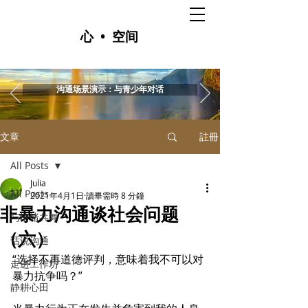
心 • 空间
沟通场景演示：与青少年对话
文章
註冊
All Posts
Julia
All Posts
2021年4月1日
讀畢需時 8 分鐘
非暴力沟通谈社会问题
与情绪共舞
（六）
话说沟通
“选择不再道德评判，意味着我不可以对
走进工作坊
暴力抗争吗？”
静耕心田