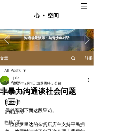
心 • 空间
沟通场景演示：与青少年对话
文章
註冊
All Posts
Julia
All Posts
2021年2月1日
讀畢需時 3 分鐘
非暴力沟通谈社会问题
与情绪共舞
（三）
话说沟通
偶然看到下面这段采访。
走进工作坊
静耕心田
一位佛罗里达的杂货店店主支持平民拥