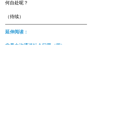
何自处呢？
（待续）
延伸阅读： 
非暴力沟通谈社会问题（四）
最新文章
查看全部