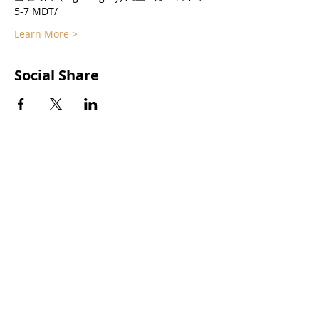
5-7 MDT/
Learn More >
Social Share
Subscribe to our
newsletters
We occasionally share information
about workshops on Nonviolent
Communication, interpersonal
relationships, and other related topics,
as well as selected blog posts, etc. You
can unsubscribe at any time.
Your email