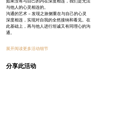
如果没有与自己的内在深度相连，我们是无法
与他人的心灵相连的。
沟通的艺术 – 发现之旅侧重在与自己的心灵
深度相连，实现对自我的全然接纳和看见。在
此基础上，再与他人进行坦诚又有同理心的沟
通。
展开阅读更多活动细节
分享此活动
欢迎订阅心 · 空间电子
报。
我们将不定期发送有关情绪管理、人际关
系、沟通等主题的讲座与课程，及精选博
文发表等信息。