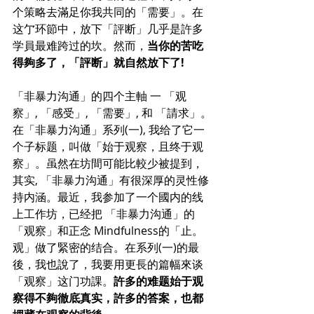
个策略去滿足你我共同的「需要」。在
这亇环節中，放下「評断」几乎是許多
学員最难跨过的坎。然而，
当你的苦吃
得夠多了，「評断」就自然放下了!
「非暴力沟通」的四个主軸
一
 「观
察」, 「感受」, 「需要」, 和 「請求」。
在「非暴力沟通」系列(一), 我给了它一
个子标题，叫做「始于观察，且终于观
察」。虽然在坊間可能比較少被提到，
其实, 
「非暴力沟通」
有很深厚的灵性修
持内涵。最近，我参加了一个國内的线
上工作坊，已经把 
「非暴力沟通」
的
「观察」和正念 Mindfulness的「止。
观」做了緊密的结合。在系列(一)的最
後，我也說了，我要用更長的篇幅來谈
「观察」这门功課。
許多的难题始于观
察得不夠徹底真实，許多的答案，也都