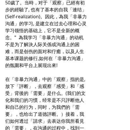
50歲了。当時，对于「观察」已經有初
步的經驗了, 也有了基本的自我「連结」
(Self-realization)。因此，為我「非暴力
沟通」的学习, 是建立在过去心理和心灵
学习领悟的基础上，它不是全新的概
念。”
為我学习「非暴力沟通」的动机
不是为了解決人际关係或沟通上的困
难，而是创伤的面对和疗癒，以及人生
基本课题的修行,如何在「非暴力沟通」
的氛圍和平台上展现出來!
在
「非暴力沟通」
中的「观察」指的是, 
放下「評断」，去观察「感受」和「感
受」背後的「需要」是什么。(我们的文
化和我们的习慣，经常是不只評断他人
和自己的行为，同时，为我們的「需
要」，也给出了道德評断。）接着，我
们如何透过「請求」去表达你我所看見
的「需要」，在沟通的过程中，找到一