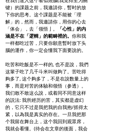
在我们進入这个看似燒腦(我觉得至为關
键）的課题之前，我邀請你，暫时的放
下你的思考。这个課题是不能被「理
解」的，然而，我邀請你，用你的心去
「体会」，去「领悟亅。
「心性」的内
涵是不在「逻輯」的範畴裡的。
你和我
一样都吃过苦，只要你願意暫时放下头
腦的運作，你一定会懂我下面要說的。
吃苦和吃飯是不一样的, 也不是說，我們
这輩子吃了几千斗米叫做夠了。苦吃得
夠多了, 这个夠多了，不是在說数量上的
事，而是对苦的体驗和领悟（参透）。
我们敢不敢这么說，或着同不同意这样
的説法: 我所經历的苦，其实都是虚幻
的，它只不过是我把我的自我抱/抓得太
紧，以為我是真实的存在。一旦我把那
个我留在舞台上，这个我回到观眾席，
我就会看懂。(待会在文章的後面，我会