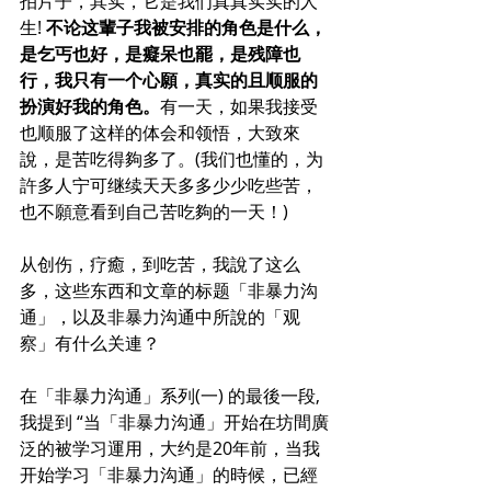
拍片子，其实，它是我们真真实实的人
生! 
不论这輩子我被安排的角色是什么，
是乞丐也好，是癡呆也罷，是残障也
行，我只有一个心願，真实的且顺服的
扮演好我的角色。
有一天，如果我接受
也顺服了这样的体会和领悟，大致來
說，是苦吃得夠多了。(我们也懂的，为
許多人宁可继续天天多多少少吃些苦，
也不願意看到自己苦吃夠的一天！)
从创伤，疗癒，到吃苦，我說了这么
多，这些东西和文章的标题「非暴力沟
通」，以及非暴力沟通中所說的「观
察」有什么关連？
在「非暴力沟通」系列(一) 的最後一段, 
我提到 “
当「非暴力沟通」开始在坊間廣
泛的被学习運用，大约是20年前，当我
开始学习「非暴力沟通」的時候，已經