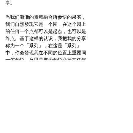
享。
当我们漸渐的累积融合所参悟的果实，
我们自然發现它是一个园，在这个园上
的任何一个点都可以是起点，也可以是
终点。基于这样的认识，我把我的分享
称为一个「系列」，在这是「系列」
中，你会發现我在不同的位置上重覆同
一亇领悟，意思是那个领悟必须在任何
位置上經得起考驗而且融通。
虽然有读者的共鳴，我会感到高兴，不
过，寫作的原始动机是为修习和耕心。
它也是生活的一部份。我相信一个人用
什么态度去度每天的生活，他也会在那
样的氛圍中死去。寫作也是为那一天的
到來做好心灵的準備!