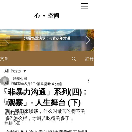
心 • 空间
沟通场景演示：与青少年对话
文章
註冊
All Posts
静耕心田
All Posts
2021年5月2日
讀畢需時 4 分鐘
「非暴力沟通」系列(四) :
与情绪共舞
「观察」- 人生舞台 (下)
话说沟通
现在我们來谈谈，什么叫做苦吃得不夠
走进工作坊
多? 怎么样，才叫苦吃得夠多了 。
静耕心田