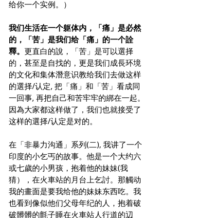
给你一个实例。）
我们生活在一个躯体内，「痛」是必然
的，「苦」是我们给「痛」的一个詮
釋。
更直白的說，「苦」是可以選择
的，甚至是自找的，更是我们成長环境
的文化和集体潛意识教给我们去做这样
的選择/认定, 把「痛」和「苦」看成同
一回事, 再把自己和苦牢牢的綁在一起。
因為大家都这样做了，我们也就接受了
这样的選择/认定是对的。
在「非暴力沟通」系列(二), 我讲了一个
印度的小乞丐的故事。他是一个大约六
或七歲的小男孩，抱着他的妹妹(我
猜），在火車站的月台上乞討。那觸动
我的畫面是要我给他的妹妹东西吃。我
也看到像似他们父母年纪的人，抱着破
破髒髒的氈子睡在火車站人行道的辺